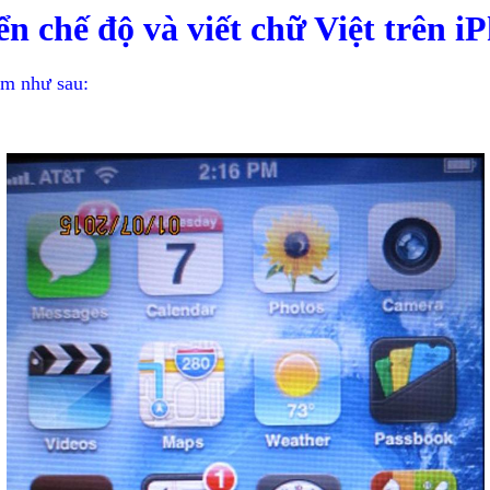
n chế độ và viết chữ Việt trên i
àm như sau: