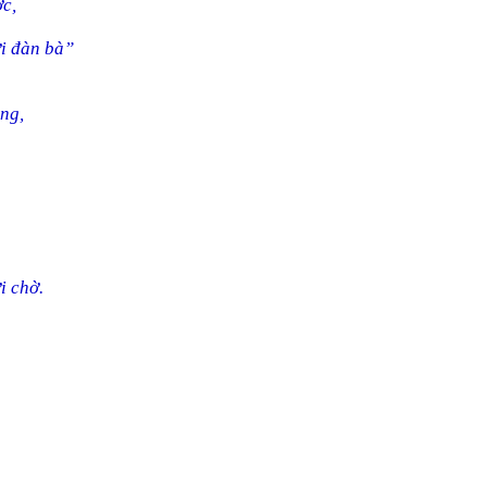
c,
ời đàn bà”
ng,
i chờ.