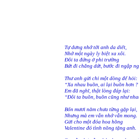
Tự dưng nhớ tới anh da diết,
Nhớ một ngày ly biệt xa xôi.
Đôi ta đứng ở phi trường
Bứt đi chẳng dứt, bước đi ngập n
Thư anh gửi chỉ một dòng để hỏi:
“Xa nhau buồn, ai lại buồn hơn ?
Em đã nghĩ, thật lòng đáp lại:
“Đôi ta buồn, buồn cũng như nha
Bốn mươi năm chưa từng gặp lại,
Nhưng mà em vẫn nhớ vẫn mong.
Gửi cho một đóa hoa hồng
Valentine đó tình nồng tặng anh.