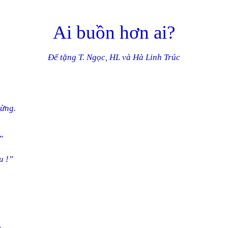
Ai buồn hơn ai?
Để tặng T. Ngọc, HL và Hà Linh Trúc
gừng.
”
u !”