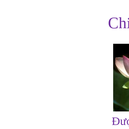
Ch
Đượ