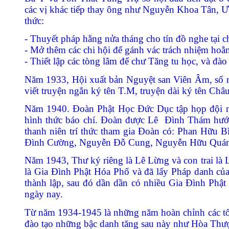
các vị khác tiếp thay ông như Nguyễn Khoa Tân, Ư
thức:
- Thuyết pháp hằng nửa tháng cho tín đồ nghe tại
- Mở thêm các chi hội để gánh vác trách nhiệm ho
- Thiết lập các tòng lâm để chư Tăng tu học, và đào
Năm 1933, H
ội xuất bản Nguyệt san Viên Âm, số 
viết truyện ngắn ký tên T.M, truyện dài ký tên Châ
Năm 1940. Đoàn Phật Học Đức Dục tập họp đội ngũ 
hình thức báo chí. Đoàn được Lê Đình Thám hướng
thanh niên trí thức tham gia Đoàn có: Phan Hữu
Đình Cường, Nguyễn Đỗ Cung, Nguyễn Hữu Quán
Năm 1943, Thư ký riêng là Lê Lừng và con trai là L
là Gia Đình Phật Hóa Phổ và đã lấy Pháp danh củ
thành lập, sau đó dần dần có nhiều Gia Đình Phậ
ngày nay.
Từ năm 1934-1945 là những năm hoàn chỉnh các tổ c
đào tạo những bậc danh tăng sau này như Hòa Thư