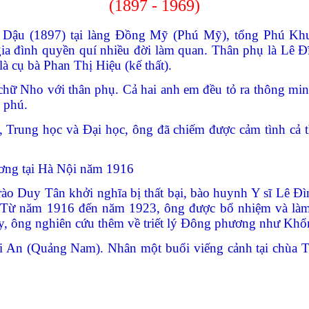
(1897 - 1969)
Dậu (1897) tại làng Đồng Mỹ (Phú Mỹ), tổng Phú Khươ
ia đình quyền quí nhiều đời làm quan.
Thân phụ là Lê Đ
 cụ bà Phan Thị Hiệu (kế thất).
chữ Nho với thân phụ. Cả hai anh em đều tỏ ra thông min
i phú.
, Trung học và Đại học, ông đã chiếm được cảm tình cả t
ơng tại Hà Nội năm 1916
trào Duy Tân khởi nghĩa bị thất bại, bào huynh Y sĩ Lê
i. Từ năm 1916 đến năm 1923, ông được bổ nhiệm và làm
y, ông nghiên cứu thêm về triết lý Đông phương như Khổn
Hội An (Quảng Nam). Nhân một buổi viếng cảnh tại chùa 