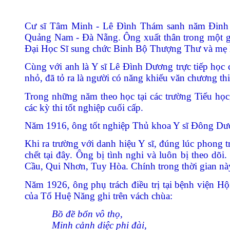
Cư sĩ Tâm Minh - Lê Đình Thám sanh năm Đinh 
Quảng Nam - Đà Nẵng. Ông xuất thân trong một g
Đại Học Sĩ sung chức Binh Bộ Thượng Thư và mẹ là
Cùng với anh là Y sĩ Lê Đình Dương trực tiếp học 
nhỏ, đã tỏ ra là người có năng khiếu văn chương th
Trong những năm theo học tại các trường Tiểu học
các kỳ thi tốt nghiệp cuối cấp.
Năm 1916, ông tốt nghiệp Thủ khoa Y sĩ Đông Dư
Khi ra trường với danh hiệu Y sĩ, đúng lúc phong 
ch
ết tại đây
. Ông bị tình nghi và luôn bị theo dõ
Cầu, Qui Nhơn, Tuy Hòa. Chính trong thời gian nà
Năm 1926, ông phụ trách điều trị tại bệnh viện 
của Tổ Huệ Năng ghi trên vách chùa:
Bồ đề bổn vô thọ,
Minh cảnh diệc phi đài,