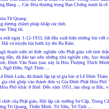
ng Bàng ... C
ác Hòa thượng trong Ban Chứng minh là cố v
 chùa Từ Quang.
ằng dương chánh pháp khắp các tỉnh.
 tạo Tăng tài.
ra mắt ngày 1-12-1933,
bắt đầu xuất hiện những bài viết
u Hải và truyện hài hước ký tên Ba Rảm.
thanh niên trí thức nghiên cứu Phật giáo với tinh thần 
 dẫn, đã đào tạo nên những nhà nghiên cứu, học thuật, 
 Bình, Đinh Văn Nam (sau này là Hòa Thượng Thích Min
, Ngô Điền, Ngô Thừa …
ê Đình Luân, đã thành lập tại tư gia bác sĩ Lê Đình Thám 
a gia chủ ghép vào thành đơn vị Gia Đình Phật Hóa Phổ
t Hóa Phổ khác ở Huế. Đến năm 1951, lan rộng ra Bắc, 
hức của Phật giáo, Hội lập các trường Sơ Cấp, Trung Cấ
ợng Trí Quang, Thiện Minh. Trí Siêu, Trí Tịnh …