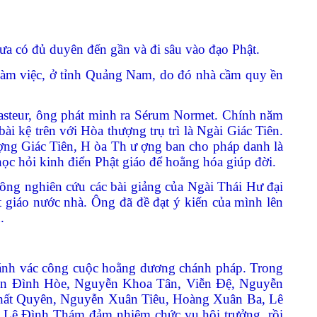
hưa có đủ duyên đến gần và đi sâu vào đạo Phật.
làm việc, ở tỉnh Quảng Nam, do đó nhà c
ầm quy ền
Pasteur, ông phát minh ra Sérum Normet. Chính năm
 kệ trên với Hòa thượng trụ trì là Ngài Giác Tiên.
ợng Giác Tiên, H
òa Th
ư
ợng ban cho
pháp danh là
học hỏi kinh điển Phật giáo để hoằng hóa giúp đời.
ng nghiên cứu các bài giảng của Ngài Thái Hư đại
t giáo nước nhà. Ông đã đề đạt ý kiến của mình lên
n.
 gánh vác công cuộc hoằng dương chánh pháp.
Trong
uyễn Đình Hòe, Nguyễn Khoa Tân, Viễn Đệ, Nguyễn
hất Quyên, Nguyễn Xuân Tiêu, Hoàng Xuân Ba, Lê
 Lê Đình Thám đảm nhiệm chức vụ hội trưởng, rồi