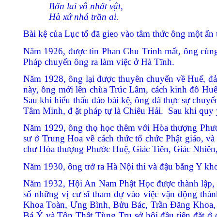
Bổn lai vô nhất vật,
Hà xứ nhá trần ai.
Bài kệ của Lục t
ổ
đã gieo vào tâm thức ông một ấn t
Năm 1926, đư
ợc tin
Phan Chu Trinh mất, ông cùng 
Pháp chuyển ông ra làm việc ở Hà Tĩnh.
Năm 1928, ông lại được thuyên chuyển về Huế, đảm
này, ông mới lên chùa Trúc Lâm, cách kinh đô Huế k
Sau khi hiểu thấu đáo bài kệ, ông đã thực sự chuy
Tâm Minh, đ
ặt
pháp tự là Chiêu Hải. Sau khi quy 
Năm 1929, ông thọ học thêm với Hòa thượng Phước
sư ở Trung Hoa về cách thức tổ chức Phật giáo, và
chư Hòa thượng Phước Huệ, Giác Tiên, Giác Nhiên,
Năm 1930, ông trở ra Hà Nội thi và đ
ậu bằng
Y kho
Năm 1932, Hội An Nam Phật Học đư
ợc thành lập
,
số những vị cư sĩ tham dự vào việc vận động th
Khoa Toàn, Ưng Bình, Bửu Bác, Trần Đăng Khoa,
Bá Ý và Tôn Thất Tùng
Trụ sở hội đầu tiên đặt ở