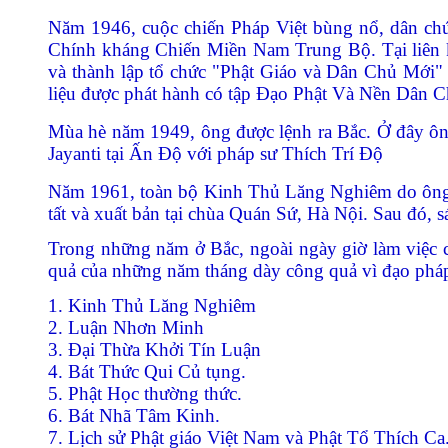
Năm 1946, cuộc chiến Pháp Việt bùng nổ, dân ch
Chính kháng Chiến Miền Nam Trung Bộ. Tại liên 
và thành lập tổ chức "Phật Giáo và Dân Chủ Mới" 
liệu được phát hành có tập Đạo Phật Và Nền Dân
Mùa hè năm 1949, ông được lệnh ra Bắc. Ở đây ô
Jayanti tại Ấn Độ với pháp sư Thích Trí Độ
Năm 1961, toàn bộ Kinh Thủ Lăng Nghiêm do ông đã
tất và xuất bản tại chùa Quán Sứ, Hà Nội. Sau đó, 
Trong những năm ở Bắc, ngoài ngày giờ làm việc c
quả của những năm tháng dày công quả vì đạo pháp
1. Kinh Thủ Lăng Nghiêm
2. Luận Nhơn Minh
3. Đại Thừa Khởi Tín Luận
4. Bát Thức Qui Củ tụng.
5. Phật Học thường thức.
6. Bát Nhã Tâm Kinh.
7. Lịch sử Phật giáo Việt Nam và Phật Tổ Thích Ca