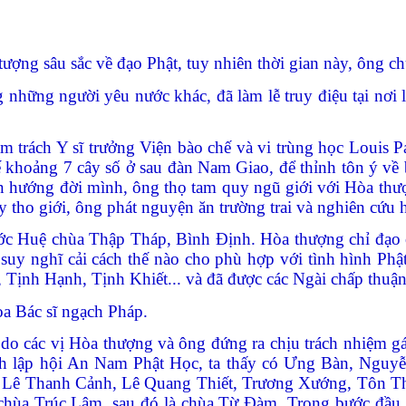
ượng sâu sắc về đạo Phật, tuy nhiên th
ời gian này, ông c
những người yêu nước khác, đã làm lễ truy điệu tại nơi 
 trách Y sĩ trưởng Viện bào chế và vi trùng học Louis 
hoảng 7 cây số ở sau đàn Nam Giao, để thỉnh tôn ý về bài
ển hướng đời mình, ông thọ tam quy ngũ giới với Hòa thư
y tho gi
ới, ông p
hát nguyện ăn trường trai và nghiên cứu 
 Huệ chùa Thập Tháp, Bình Định. Hòa thượng chỉ đạo ô
 suy nghĩ cải cách thế nào cho phù hợp với tình hình Phậ
 Tịnh Hạnh, Tịnh Khiết... và đã được các Ngài chấp thuậ
a Bác sĩ ngạch Pháp.
 do các vị Hòa thượng và ông đứng ra chịu trách nhiệm
ành lập hội An Nam Phật Học, ta thấy có Ưng Bàn, Ng
 Lê Thanh Cảnh, Lê Quang Thiết, Trương Xướng, Tôn T
 chùa Trúc Lâm, sau đó là chùa Từ Đàm.
Trong bước đầu,