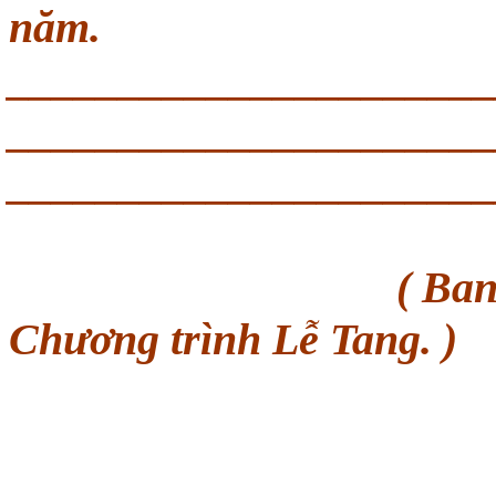
năm.
______________________
______________________
______________________
( Ban tổ chức Ta
Chương trình Lễ Tang. )