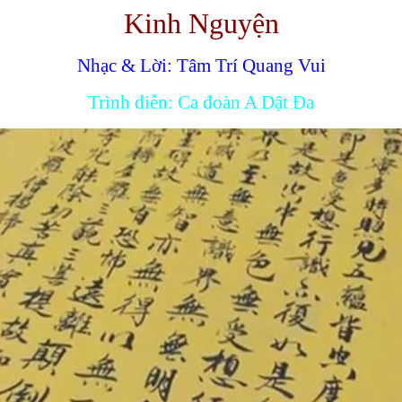
Kinh Nguyện
Nhạc & Lời: Tâm Trí Quang Vui
Trình diễn: Ca đoàn A Dật Đa