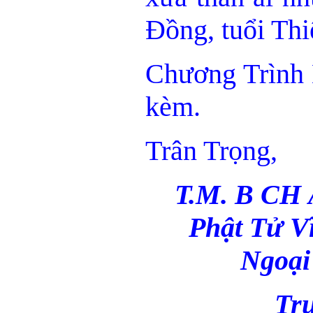
Đồng, tuổi Thi
Chương Trình
kèm.
Trân Trọng,
T.M. B CH 
Phật Tử V
Ngoại
Trư