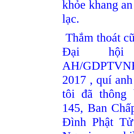
khỏe khang an 
lạc.
Thắm thoát cũ
Đại hội
AH/GDPTVNH
2017 , quí anh
tôi đã thông
145, Ban Chấ
Đình Phật T