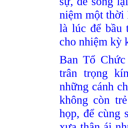
sự, để sống lạ
niệm một thờ
là lúc để bầu
cho nhiệm kỳ k
Ban Tổ Chức
trân trọng k
những cánh ch
không còn trẻ
họp, để cùng 
xưa thân ái nh