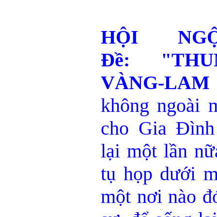
HỘI NG
Đề: "THU
VÀNG-LAM 
không ngoài m
cho Gia Đìn
lại một lần nữ
tụ họp dưới m
một nơi nào đ