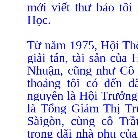
mới viết thư bảo tôi
Học.
Từ năm 1975, Hội Th
giải tán, tài sản củ
Nhuận, cũng như Cô N
thoảng tôi có đến 
nguyên là Hội Trưởng
là Tổng Giám Thị T
Sàigòn, cùng cô Tr
trong dãi nhà phụ của