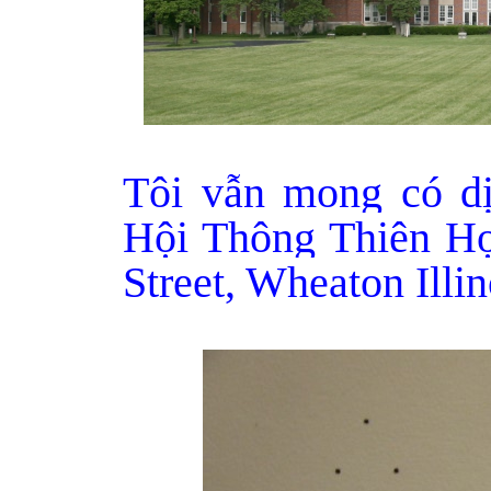
Tôi vẫn mong có dị
Hội Thông Thiên Họ
Street, Wheaton Illi