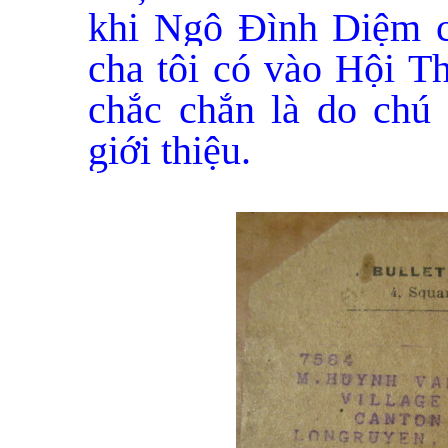
khi Ngô Đình Diệm ch
cha tôi có vào Hội T
chắc chắn là do chú
giới thiệu.