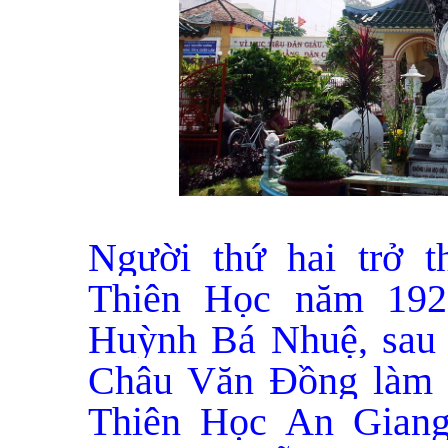
Người thứ hai trở 
Thiên Học năm 192
Huỳnh Bá Nhuệ, sau 
Châu Văn Đồng làm 
Thiên Học An Giang