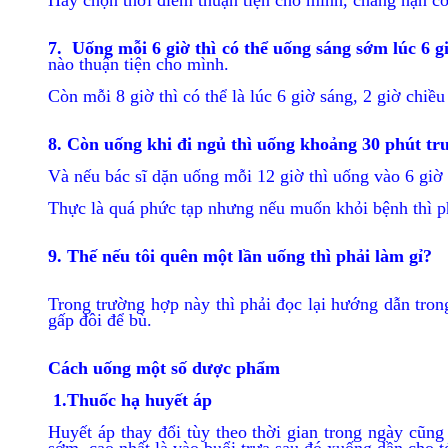
Hãy chọn thời điểm thuận tiện cho mình, chẳng hạn có
7. Uống mỗi 6 giờ thì có thể uống sáng sớm lúc 6 gi
nào thuận tiện cho mình.
Còn mỗi 8 giờ thì có thể là lúc 6 giờ sáng, 2 giờ chi
8. Còn uống khi đi ngủ thì uống khoảng 30 phút trư
Và nếu bác sĩ dặn uống mỗi 12 giờ thì uống vào 6 giờ 
Thực là quá phức tạp nhưng nếu muốn khỏi bệnh thì 
9. Thế nếu tôi quên một lần uống thì phải làm gỉ?
Trong trường hợp này thì phải đọc lại hướng dẫn tron
gấp đôi để bù.
Cách uống một số dược phẩm
1.Thuốc hạ huyết áp
Huyết áp thay đổi tùy theo thời gian trong ngày cũn