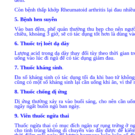
đêm.
Còn bệnh thấp khớp Rheumatoid arthritis lại đau nhi
5. Bệnh hen suyễn
Vào ban đêm, phế quản thường thu hẹp cho nên người
chiều, khoàng 3 giờ, sẽ có tác dụng tốt hơn là dùng v
6. Thuốc trị loét dạ dày
Lượng acid trong dạ dày thay đổi tùy theo thời gian t
uống vào lúc đi ngủ để có tác dụng giảm đau.
7. Thuốc kháng sinh
.
Đa số kháng sinh có tác dụng tối đa khi bao tử khôn
cũng có một số kháng sinh lại cần uống khi ăn, vì thế 
8. Thuốc chống dị ứng
Dị ứng thường xảy ra vào buổi sáng, cho nên cần uốn
ngây ngất buồn ngủ ban ngày.
9. Viên thuốc ngừa thai
Thuốc ngừa thai có mục đích ngăn sự rụng trứng ở ng
cho tinh trùng không di chuyển vào đây được để kiếm