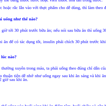
hay thế bằng thuốc nước hoặc viên thuốc hòa tan trong nước.
ước hoặc rắc lẫn vào với thực phẩm cho dễ dùng, thì làm theo
thì uống như thế nào?
 giờ tới 30 phút trước bữa ăn; nếu nói sau bữa ăn thì uống 3
ăn để có tác dụng tốt, insulin phải chích 30 phút trước khi 
o lúc nào?
 thường xuyên trong máu, ta phải uống theo đúng chỉ dẫn của
ào thuận tiện dễ nhớ như uống ngay sau khi ăn sáng và khi 
2 giờ sau khi ăn.