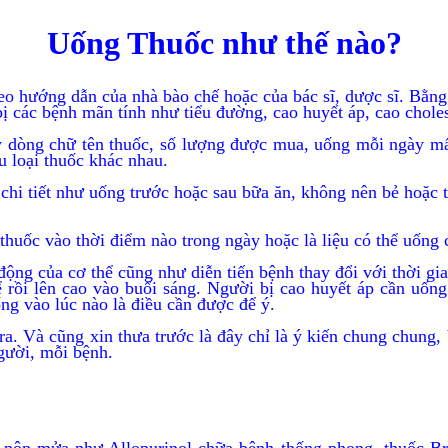
Uống Thuốc như thế nào?
eo hướng dẫn của nhà bào chế hoặc của bác sĩ, dược sĩ. Bằng
 bị các bệnh mãn tính như tiểu đường, cao huyết áp, cao chol
ấy dòng chữ tên thuốc, số lượng được mua, uống mỗi ngày m
ều loại thuốc khác nhau.
hi tiết như uống trước hoặc sau bữa ăn, không nên bẻ hoặc tá
huốc vào thời điểm nào trong ngày hoặc là liệu có thể uống 
động của cơ thể cũng như diễn tiến bệnh thay đổi với thời gi
để rồi lên cao vào buổi sáng. Người bị cao huyết áp cần uốn
ng vào lúc nào là điều cần được để ý.
. Và cũng xin thưa trước là đây chỉ là ý kiến chung chung, bà
người, mỗi bệnh.