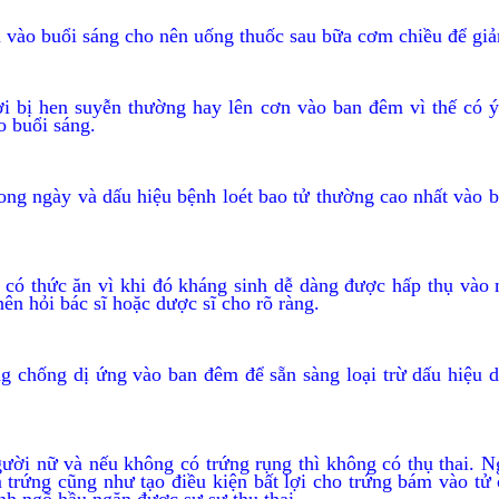
ều vào buổi sáng cho nên uống thuốc sau bữa cơm chiều để gi
 bị hen suyễn thường hay lên cơn vào ban đêm vì thế có ý k
ào buổi sáng.
rong ngày và dấu hiệu bệnh loét bao tử thường cao nhất vào b
g có thức ăn vì khi đó kháng sinh dễ dàng được hấp thụ vào
nên hỏi bác sĩ hoặc dược sĩ cho rõ ràng.
g chống dị ứng vào ban đêm để sẵn sàng loại trừ dấu hiệu d
ười nữ và nếu không có trứng rụng thì không có thụ thai. Ng
 trứng cũng như tạo điều kiện bất lợi cho trứng bám vào tử