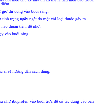
ay đổi theo chu kỳ này thì có thể là dấu hiệu báo trước
i điểm.
2 giờ thì uống vào buổi sáng.
 tình trạng ngây ngất do một vài loại thuốc gây ra.
c nào thuận tiện, dễ nhớ.
dạy vào buổi sáng.
Bác sĩ sẽ hướng dẫn cách dùng.
u như ibuprofen vào buổi trưa để có tác dụng vào ban