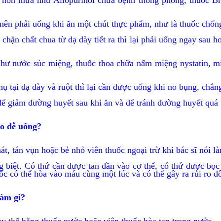
 ra nôn mửa như Allopurinol chữa bệnh thống phong, thuốc B
ên phải uống khi ăn một chút thực phẩm, như là thuốc chống 
n chất chua từ dạ dày tiết ra thì lại phải uống ngay sau ho
hư nước súc miệng, thuốc thoa chữa nấm miệng nystatin, mi
ụ tại dạ dày và ruột thì lại cần được uống khi no bụng, chẳ
để giảm đường huyết sau khi ăn và để tránh đường huyết quá
cho dễ uống?
t, tán vụn hoặc bẻ nhỏ viên thuốc ngoại trừ khi bác sĩ nói l
ng biệt. Có thứ cần được tan dần vào cơ thể, có thứ được b
uốc có thể hòa vào máu cùng một lúc và có thể gây ra rủi ro 
làm gì?