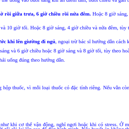
 thể uống vào buổi sáng khi ăn điểm tâm, buổi chiều và gần
ờ rồi giữa trưa, 6 giờ chiều rồi nửa đêm.
Hoặc 8 giờ sáng, 
ều và 10 giờ tối. Hoặc 8 giờ sáng, 4 giờ chiều và nửa đêm, tù
ớc khi lên giường đi ngủ
, ngoại trừ bác sĩ hướng dẫn cách 
sáng và 6 giờ chiều hoặc 8 giờ sáng và 8 giờ tối, tùy theo h
phải uống đúng theo hướng dẫn.
g hộp thuốc, vì mỗi loại thuốc có đặc tính riêng. Nếu vẫn cò
g như khi cơ thể vận động, nghỉ ngơi hoặc khi có stress. Ở 