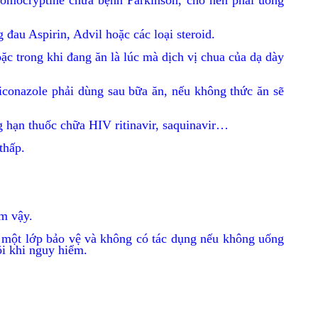
romocryptine chữa bệnh Parkinson, cho nên phải uống
đau Aspirin, Advil hoặc các loại steroid.
ặc trong khi đang ăn là lúc mà dịch vị chua của dạ dày
conazole phải dùng sau bữa ăn, nếu không thức ăn sẽ
ng hạn thuốc chữa HIV ritinavir, saquinavir…
 thấp.
àm vậy.
ọc một lớp bảo vệ và không có tác dụng nếu không uống
đôi khi nguy hiểm.