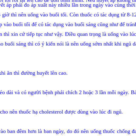
i tối rồi lại lên cao để đón bình minh. Nếu huyết áp không th
ết áp phải đo áp xuất này nhiều lần trong ngày vào cùng thờ
4 giờ thì nên uống vào buổi tối. Còn thuốc có tác dụng từ 8-1
 vào buổi tối để có tác dụng vào buổi sáng cũng như để tránh
 thì xin cứ tiếp tục như vậy. Điều quan trọng là uống vào lú
vào buổi sáng thì có ý kiến nói là nên uống sớm nhất khi ngủ 
hi ăn thì đường huyết lên cao.
kéo dài và có người bệnh phải chích 2 hoặc 3 lần mỗi ngày. 
cho nên thuốc hạ cholesterol được dùng vào lúc đi ngủ.
vào ban đêm hơn là ban ngày, do đó nên uống thuốc chống đa