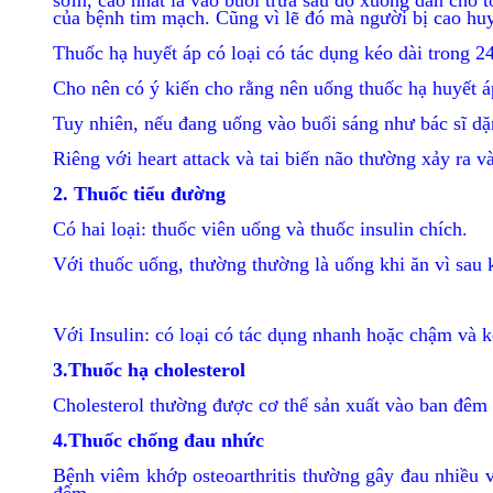
sớm, cao nhất là vào buổi trưa sau đó xuống dần cho tớ
của bệnh tim mạch. Cũng vì lẽ đó mà người bị cao huy
Thuốc hạ huyết áp có loại có tác dụng kéo dài trong 2
Cho nên có ý kiến cho rằng nên uống thuốc hạ huyết áp
Tuy nhiên, nếu đang uống vào buổi sáng như bác sĩ dặn
Riêng với heart attack và tai biến não thường xảy ra 
2. Thuốc tiểu đường
Có hai loại: thuốc viên uống và thuốc insulin chích.
Với thuốc uống, thường thường là uống khi ăn vì sau k
Với Insulin: có loại có tác dụng nhanh hoặc chậm và 
3.Thuốc hạ cholesterol
Cholesterol thường được cơ thể sản xuất vào ban đêm 
4.Thuốc chống đau nhức
Bệnh viêm khớp osteoarthritis thường gây đau nhiều 