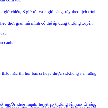
 bữa cơm tối.
2 giờ chiều, 8 giờ tối và 2 giờ sáng, tùy theo lịch trình
y theo thời gian mà mình có thể áp dụng thường xuyên.
khác.
oàn cảnh.
n thắc mắc thì hỏi bác sĩ hoặc dược sĩ.Không nên uống
một người khỏe mạnh, huyết áp thường lên cao từ sáng