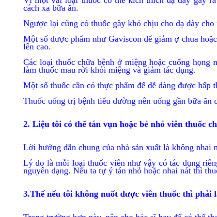
Vì một vài loại thuốc có thể kích thích dạ dày gây
cách xa bữa ăn.
Ngược lại cũng có thuốc gây khó chịu cho dạ dày cho n
Một số dược phẩm như Gaviscon để giảm ợ chua hoặc chặ
lên cao.
Các loại thuốc chữa bệnh ở miệng hoặc cuống họng n
làm thuốc mau rời khỏi miệng và giảm tác dụng.
Một số thuốc cần có thực phẩm để dễ dàng được hấp th
Thuốc uống trị bệnh tiểu đường nên uống gần bữa ăn 
2. Liệu tôi có thể tán vụn hoặc bẻ nhỏ viên thuốc 
Lời hướng dẫn chung của nhà sản xuất là không nhai ná
Lý do là mỗi loại thuốc viên như vậy có tác dụng riê
nguyên dạng. Nếu ta tự ý tán nhỏ hoặc nhai nát thì th
3.Thế nếu tôi không nuốt được viên thuốc thì phải 