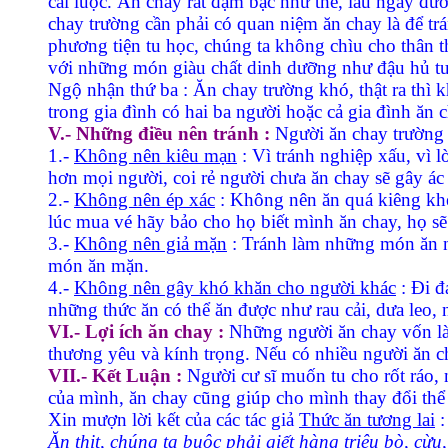
cải luộc. Ăn chay rất đạm bạc như thế, lâu ngày đư
chay trường cần phải có quan niệm ăn chay là để tr
phương tiện tu học, chúng ta không chìu cho thân
với những món giàu chất dinh dưỡng như đậu hủ tươi
Ngộ nhận thứ ba : Ăn chay trường khó, thật ra thì
trong gia đình có hai ba người hoặc cả gia đình ăn
V.- Những điều nên tránh :
Người ăn chay trường 
1.-
Không nên kiêu mạn
: Vì tránh nghiệp xấu, vì l
hơn mọi người, coi rẻ người chưa ăn chay sẽ gây á
2.-
Không nên ép xác
: Không nên ăn quá kiêng khem
lúc mua vé hãy bảo cho họ biết mình ăn chay, họ sẽ
3.-
Không nên giả mặn
: Tránh làm những món ăn nh
món ăn mặn.
4.-
Không nên gây khó khăn cho người khác
: Ði đ
những thức ăn có thể ăn được như rau cải, dưa leo
VI.- Lợi ích ăn chay :
Những người ăn chay vốn là 
thương yêu và kính trọng. Nếu có nhiều người ăn cha
VII.- Kết Luận :
Người cư sĩ muốn tu cho rốt ráo, 
của mình, ăn chay cũng giúp cho mình thay đổi thể 
Xin mượn lời kết của các tác giả
Thức ăn tương lai
:
Ăn thịt, chúng ta buộc phải giết hàng triệu bò, cừu