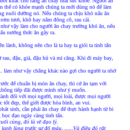
người khác cho rằng ăn chay mất sức khoẻ. Người ăn
hân thể có khỏe mạnh chúng ta mới dùng nó để làm
ng nuôi dưỡng nó. Nếu chúng ta chịu khó nấu ăn
rơm tươi, khô hay nắm đông cô, rau cải.
a như vậy làm cho người ăn chay trường khó ăn, nếu
nấu nướng thức ăn gây ra.
 lành, không nên cho là ta hay ta giỏi ta tinh tấn
 rau, đậu, giá, đậu hủ và mì căng. Khi đi máy bay,
... làm như vậy chẳng khác nào gợi cho người ta nhớ
rước để chuẩn bị món ăn chay, thì cứ ăn tạm với
 không tiếp đãi được mình như ý muốn.
lành đối với mọi người, mọi loài, được mọi người
 tốt đẹp, thế giới được hòa bình, an vui.
hát sinh, cần phải ăn chay để thực hành hạnh từ bi
 học đạo ngày càng tinh tấn.
cuối cùng, đó là về đạo lý.
 lạnh lùng trước sự đổ máu, ......Và điều đó rất