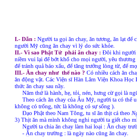
I.- Dẫn :
Người ta gọi ăn chay, ăn tương, ăn lạt để 
người Mỹ cũng ăn chay vì lý do sức khỏe.
II.- Vì sao Phật Tử
phải ăn chay :
Ðôi khi người t
niềm vui lại để bớt khổ cho mọi người, yêu thương
để tránh quả báo xấu, để tăng trưởng lòng từ, để m
III.- Ăn chay như
thế nào ?
Có nhiều cách ăn chay
ăn động vật. Các Viện sĩ Hàn Lâm Viện Khoa Học 
thức ăn chay sau nầy.
Năm thứ là hành, hẹ, tỏi, nén, hưng cừ gọi là n
Theo cách ăn chay của Âu Mỹ, người ta có thể uố
không có trống, tức là không có sự sống ).
Ðạo Phật theo Nam Tông, tu sĩ ăn thịt cá theo
Ng
3) Thịt ăn mà mình không nghi người ta giết cho mìn
Người ta chia ăn chay làm hai loại : Ăn chay trư
- Ăn chay trường : là ngày nào cũng ăn chay.