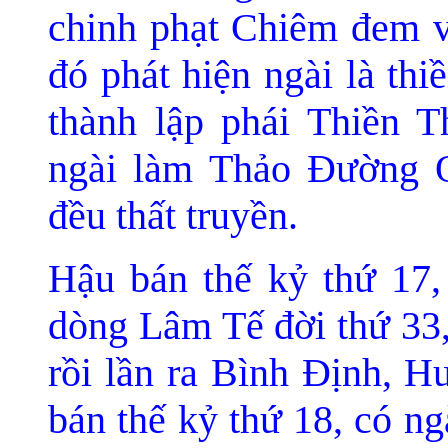
chinh phạt Chiêm đ
em v
đó phát hiện ngà
i là thi
thành lập phái Thiền 
ngài làm Thảo Ðường Q
đều thất truyền.
Hậu bán thế kỷ thứ 17,
dòng Lâm Tế đời thứ 33
rồi lần ra Bình Ðịnh, H
bán thế kỷ thứ 18, có n