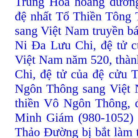
Trung Hoa hoằng dương
đ
ệ nhất Tổ Thiền Tông 
sang Việt Nam truyền bá
Ni Ða Lưu Chi, đệ tử 
Việt Nam năm 520, thà
n
Chi, đ
ệ tử của đệ cửu 
Ngôn Thông sang Việt 
thiền Vô Ngôn Thông, đ
Minh Giám (980-1052) 
Thảo Ðường bị bắt làm 