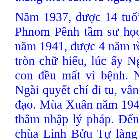
Năm 1937, được 14 tuổ
Phnom Pênh tầm sư học
năm 1941, được 4 năm rồi
trò
n chữ hiếu, lúc ấy N
con đều mất vì bệnh. 
Ngài quyết chí đi tu, v
đạo. Mùa Xuân năm 194
thâm nhập lý pháp. Ðế
chùa Linh Bửu Tự làng