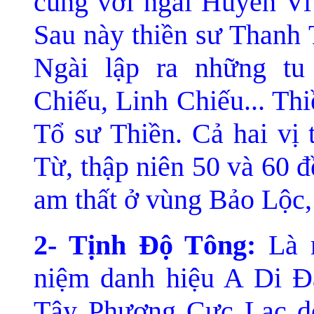
cùng với ngài Huyền Vi 
Sau này thiền sư Thanh 
Ngài lập ra những t
Chiếu, Linh Chiếu... Th
Tổ sư Thiền. Cả hai vị
Từ, thập niên 50 và 60 
am thất ở vùng Bảo Lộc
2- Tịnh Ðộ Tông:
Là m
niệm danh hiệu A Di Ð
Tây Phương Cực Lạc d