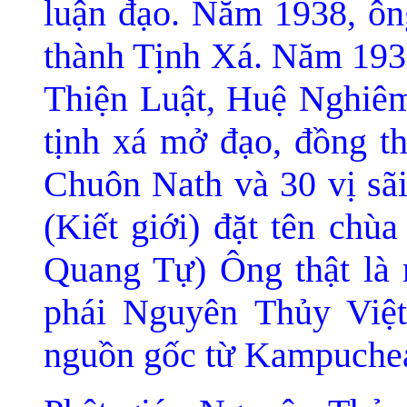
luận đạo. Năm 1938, ôn
thành Tịnh Xá. Nă
m 193
Thiện Luật, Huệ Nghiê
m
tịnh xá mở đ
ạo, đồng t
Chuôn Nath và 30 vị sã
(Kiết giới) đặt tên ch
Quang Tự) Ông thật là 
phái Nguyên Thủy Việ
nguồn gốc từ Kampuchea