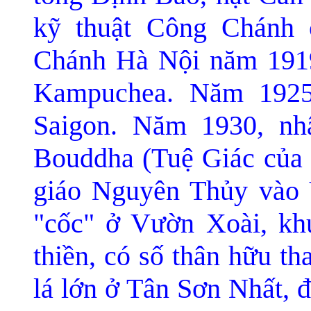
kỹ thuật Công Chánh
Chánh Hà Nội nă
m 1919
Kampuchea. Năm 1925
Saigon. Nă
m 1930, nh
Bouddha (Tuệ Giác của 
giáo Nguyê
n Thủy vào 
"cốc" ở Vườn Xoài, k
thiền, có số thân hữu t
lá lớn ở Tân Sơn Nhất, đ