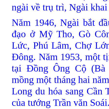
ngài về trụ trì, Ngài khai
Năm 1946, Ngài bắt đầ
đạo ở Mỹ Tho, Gò
Côn
Lức, Phú Lâm, Chợ Lớn,
Ðông. Nă
m 1953, một t
tại Ðồng Ông Cộ (Bà 
mồng một tháng hai nă
m
Long du hóa sang Cần T
của tướng Trần văn Soái