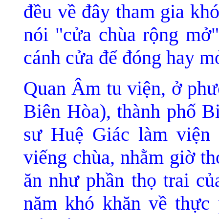
đ
ều về đây tham gia kh
nói "cửa chùa rộng mở"
cánh cửa để đóng hay m
Quan Âm tu viện, ở ph
Biên Hòa), thành phố Bi
sư Huệ Giác làm viện 
viếng chùa, nhằm giờ thọ
ăn như phần thọ trai c
năm khó khăn về thực 