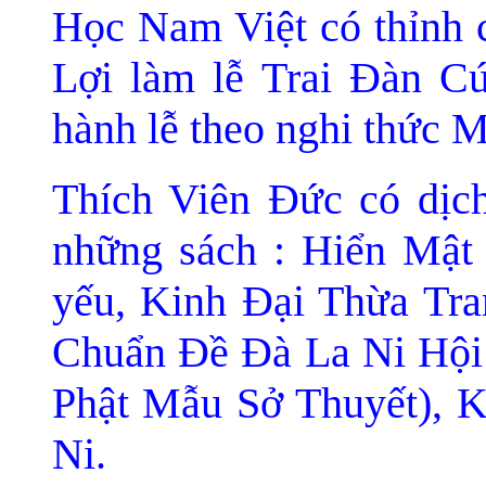
Học Nam Việt có thỉnh 
Lợi làm lễ Trai Ðàn C
hành lễ theo nghi thức 
Thích Viên Ðức có dị
những sách : Hiển Mật
yếu, Kinh Ðại Thừa Tr
Chuẩn Ðề Ðà La Ni Hội 
Phật Mẫu Sở Thuyết), 
Ni.