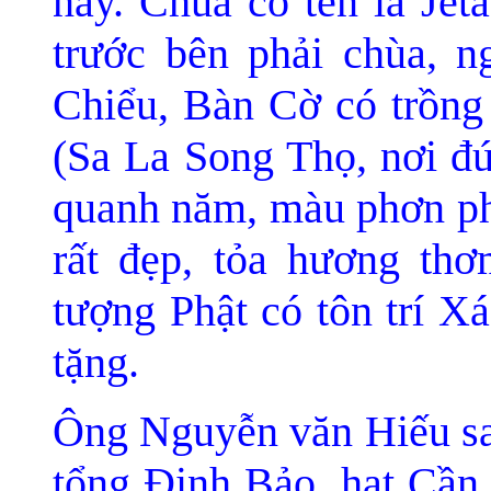
nay. Chùa có tên là Jet
trước bên phải chùa, n
Chiểu, Bàn Cờ có trồng
(Sa La Song Thọ, nơi đ
quanh năm, màu phơn phớ
rất đẹp, tỏa hương thơ
tượng Phật có tôn trí X
tặng.
Ông Nguyễn văn Hiếu sa
tổng Ðịnh Bảo, hạt Cần