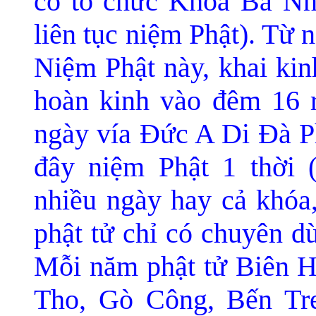
có tổ chức Khóa Bá Nh
liên tục niệm Phật). Từ 
Niệm Phật này, khai ki
hoàn kinh vào đêm 16 
ngày vía Ðức A Di Ðà Ph
đây niệm Phật 1 thời 
nhiều ngày hay cả khóa,
phật tử chỉ có chuyên d
Mỗi năm phật tử Biên 
Tho, Gò Công, Bến Tre