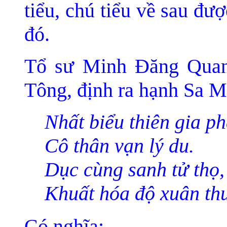
tiểu, chú tiểu về sau đượ
đó.
Tổ sư Minh Ðă
ng Qua
Tông, định ra hạnh Sa M
Nhất biểu thiên gia ph
Cô thân vạn lý du.
Dục cùng sanh tử thọ,
Khuất hóa độ xuân thu
Có nghĩa: