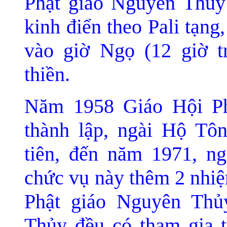
Phật giáo Nguyên Thủy 
kinh đ
iển theo Pali tạn
và
o giờ Ngọ (12 giờ t
thiền.
Năm 1958 Giáo Hội P
thà
nh lập, ngài Hộ Tô
tiên, đến năm 1971, ng
chức vụ này thêm 2 nhi
Phật giáo Nguyê
n Thủ
Thủy đều có tham gia t