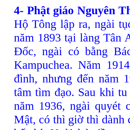
4- Phật giáo Nguyên T
Hộ Tông lập ra, ngài tụ
năm 1893 tại là
ng Tân A
Ðốc, ngài có bằng Bác
Kampuchea. Năm 1914, 
đình, nhưng đến năm 1
tâm tìm đ
ạo. Sau khi t
năm 1936, ngà
i quyét
Mật, có thì giờ thì dành 