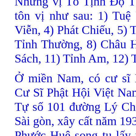
Những vị Tổ Tịnh Ðộ T
tôn vị như sau: 1) Tuệ
Viễn, 4) Phát Chiếu, 5)
Tỉnh Thường, 8) Châu H
Sách, 11) Tỉnh Am, 12) 
Ở miền Nam, có cư sĩ 
Cư Sĩ Phật Hội Việt Nam
Tự số 101 đường Lý Ch
Sài gòn, xây cất năm 19
Phước Huệ song tu lấy