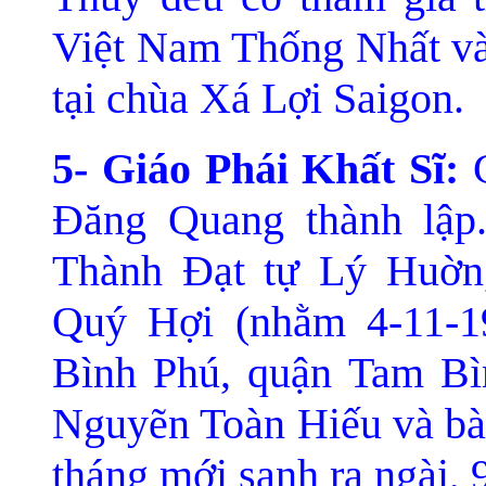
Việt Nam Thống Nhất và
tại chùa Xá Lợi Saigon.
5- Giáo Phái Khất Sĩ:
G
Ðăng Quang thành lập
Thành Ðạt tự Lý Huờn
Quý Hợi (nhằm 4-11-19
Bình Phú, quận Tam Bì
Nguyẽn Toàn Hiếu và bà 
tháng mới sanh ra ngài, 