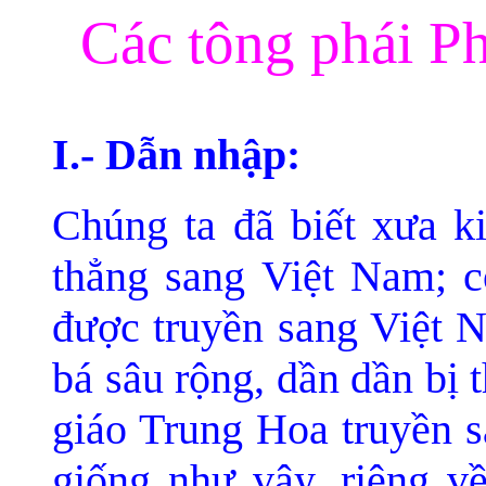
Các tông phái Ph
I.- Dẫn nhập:
Chúng ta đã
biết xưa k
thẳng sang Việt Nam; c
được truy
ền sang Việt 
bá sâu rộng, dần dần bị 
giáo Trung Hoa truyền s
giống như vậy, riê
ng v