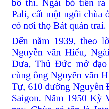
bố thí. Ngài bỏ tiền ra
Pali, cất một ngôi chùa
có nơi thọ Bát quán trai.
Ðến nă
m 1939, theo lờ
Nguyễn văn Hiếu, Ngà
Dưa, Thủ Ðức m
ở đạo
cùng ông Nguyẽn vă
n H
Tự, 610 đường Nguyễn Ð
Saigon. Năm 1950 Kỳ V