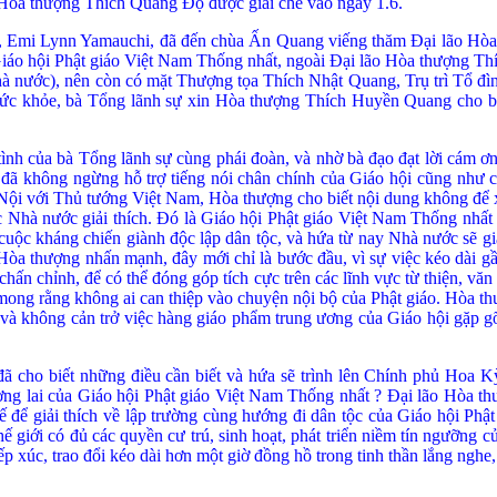
hi Hòa thượng Thích Quảng Ðộ được giải chế vào ngày 1.6.
on, Emi Lynn Yamauchi, đã đến chùa Ấn Quang viếng thăm Ðại lão Hò
a Giáo hội Phật giáo Việt Nam Thống nhất, ngoài Ðại lão Hòa thượng
Nhà nước), nên còn có mặt Thượng tọa Thích Nhật Quang, Trụ trì Tổ 
sức khỏe, bà Tổng lãnh sự xin Hòa thượng Thích Huyền Quang cho b
ình của bà Tổng lãnh sự cùng phái đoàn, và nhờ bà đ
ạo đạt lời cám ơ
 đã
không ngừng hỗ trợ tiếng nói chân chính của Giáo hội cũng như 
Nội với Thủ tướng Việt Nam, Hòa thượng cho biết nội dung không đ
ể 
hà nước giải thích. Ðó là Giáo hội Phật giáo Việt Nam Thống nhất c
cuộc kháng chiến giành độc lập dân tộc, và hứa từ nay Nhà nước sẽ g
Hòa thượng nhấn mạnh, đây mới chỉ là bước đầu, vì sự việc kéo dài gầ
 chấn chỉnh, để có thể đóng góp tích cực trên các lĩnh vực từ thiện, văn
mong rằng không ai can thiệp vào chuyện nội bộ của Phật giáo. Hòa thượ
và không cản trở việc hàng giáo phẩm trung ương của Giáo hội gặp g
 cho biết những điều cần biết và hứa sẽ trình lên Chính phủ Hoa K
ương lai của Giáo hội Phật giáo Việt Nam Thống nhất ? Ðại lão Hòa t
ế để giải thích về lập trường cùng hướng đi dân tộc của Giáo hội Phậ
giới có đủ các quyền cư trú, sinh hoạt, phát triển niềm tín ngưỡng của 
p xúc, trao đổi kéo dài hơn một giờ đồng hồ trong tinh thần lắng nghe