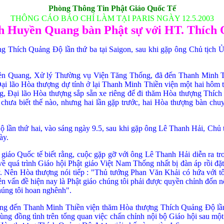
Phòng Thông Tin
Phật Giáo Quốc Tế
THÔNG CÁO BÁO CHÍ LÀM TẠI PARIS NGÀY 12.5.2003
h Huyền Quang bàn Phật sự với HT. Thích
g Thích Quảng Ðộ lần thứ ba tại Saigon, sau khi gặp ông Chủ tịch 
uyền Quang, Xử lý Thường vụ Viện Tă
ng Thống, đã đến Thanh Minh T
ại lão Hòa thượng dự tính ở lại Thanh Minh Thiền viện một hai hôm 
, Ðại lão Hòa thượng sắp sẵn xe riêng đ
ể đi thăm Hò
a thượng Thích
chưa biết thế nào, nhưng hai lần gặp trước, hai Hòa thượng bàn ch
 lần thứ hai, vào sáng ngày 9.5, sau khi gặp ông Lê Thanh Hải, Chủ 
ày.
iáo Quốc tế biết rằng, cuộc gặp gỡ với ông Lê Thanh Hải diễn ra t
 quá trình Giáo hội Phật giáo Việt Nam Thống nhất bị đàn áp rồi đặt 
. Nên Hòa thượng nói tiếp : "Thủ tướng Phan Văn Khải có hứa với tôi
n vấn đề hiện nay là Phật giáo chúng tôi phải đ
ược quyền chỉnh đốn nộ
úng tôi hoan nghênh".
ng đ
ến Thanh Minh Thiền viện thăm Hò
a thượng Thích Quảng Ðộ lần
g đồng tình trên tổng quan việc chấn chỉnh nội bộ Giáo hội sau một th