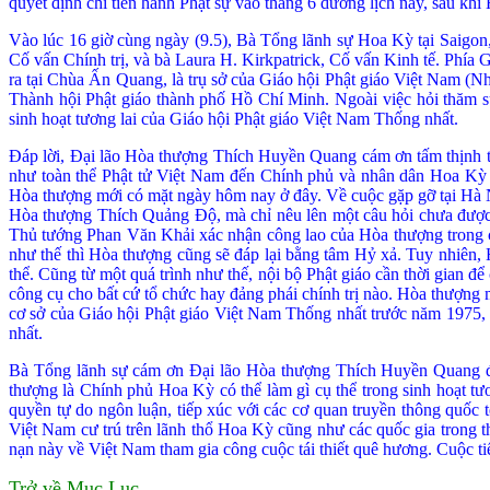
quyết định chỉ tiến hành Phật sự vào tháng 6 dương lịch này, sau k
Vào lúc 16 giờ cùng ngày (9.5), Bà Tổng lãnh sự Hoa Kỳ tại Saig
Cố vấn Chính trị, và bà Laura H. Kirkpatrick, Cố vấn Kinh tế. Phí
ra tại Chùa Ấn Quang, là trụ sở của Giáo hội Phật giáo Việt Nam (
Thành hội Phật giáo thành phố Hồ Chí Minh. Ngoài việc hỏi thăm 
sinh hoạt tương lai của Giáo hội Phật giáo Việt Nam Thống nhất.
Ðáp lời, Ðại lão Hòa thượng Thích Huyền Quang cám ơn tấm thịnh t
như toàn thể
Phật tử Việt Nam đến Chính phủ và nhân dân Hoa Kỳ
Hòa thượng mới có mặt ngày hôm nay ở đây. Về cuộc gặp gỡ tại Hà 
Hòa thượng Thích Quảng Ðộ, mà chỉ nêu lên một câu hỏi chưa được N
Thủ tướng Phan Văn Khải xác nhận công lao của Hò
a thượng trong 
như thế thì Hòa thượng cũng sẽ đáp lại bằng tâm Hỷ xả. Tuy nhiên, 
thể. Cũng từ một quá trình như thế, nội bộ
Phật giáo cần thời gian để
công cụ cho bất cứ tổ chức hay đảng phái chính trị nào. Hòa thượng 
cơ sở của Giáo hội Phật giáo Việt Nam Thống nhất trước năm 1975, 
nhất.
Bà Tổng lãnh sự cám ơn Ðại lão Hòa thượng Thích Huyền Quang đã
thượng là Chính phủ Hoa Kỳ có thể làm gì cụ thể trong sinh hoạt t
quyền tự do ngôn luận, tiếp xúc với các cơ quan truyền
thông quốc t
Việt Nam cư trú trê
n lãnh thổ Hoa Kỳ cũng như các quốc gia trong thế 
nạn này về Việt Nam tham gia công cuộc tái thiết quê hương. Cuộc tiế
Trở về Mục Lục