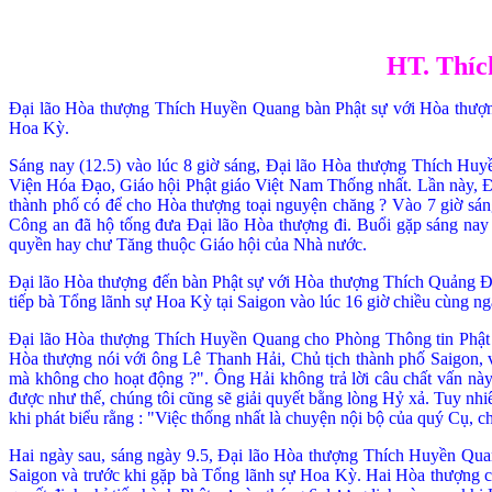
HT. Thíc
Ðại lão Hòa thượng Thích Huyền Quang bàn Phật sự với Hòa thượn
Hoa Kỳ.
Sáng nay (12.5) vào lúc 8 giờ sáng, Ðại lão Hòa thượng Thích H
Viện Hóa Ðạo, Giáo hội Phật giáo Việt Nam Thống nhất. Lần này, Ð
thành phố có để cho Hòa thượng toại nguyện chăng ? Vào 7 giờ sáng
Công an đã hộ tống đưa Ðại lão Hòa thượng đi. Buổi gặp sáng nay 
quyền hay chư Tăng thuộc Giáo hội của Nhà
nước.
Ðại lão Hòa thượng đến bàn Phật sự với Hòa thượng Thích Quảng Ðộ
tiếp bà Tổng lãnh sự Hoa Kỳ tại Saigon vào lúc 16 giờ chiều cùng ng
Ðại lão Hòa thượng Thích Huyền Quang cho Phòng Thông tin Phật g
Hò
a thượng nói với ông Lê Thanh Hải, Chủ tịch thành phố Saigon, về
mà không cho hoạt động ?". Ông Hải không trả lời câu chất vấn này
được như thế, chúng tôi cũng sẽ giải quyết bằng lòng Hỷ xả. Tuy nhiê
khi phát biểu rằng : "Việc thống nhất là
chuyện nội bộ của quý Cụ, ch
Hai ngày sau, sáng ngày 9.5, Ðại lão Hòa thượng Thích Huyền Qua
Saigon và trước khi gặp bà Tổng lãnh sự Hoa Kỳ. Hai Hòa thượng cùn