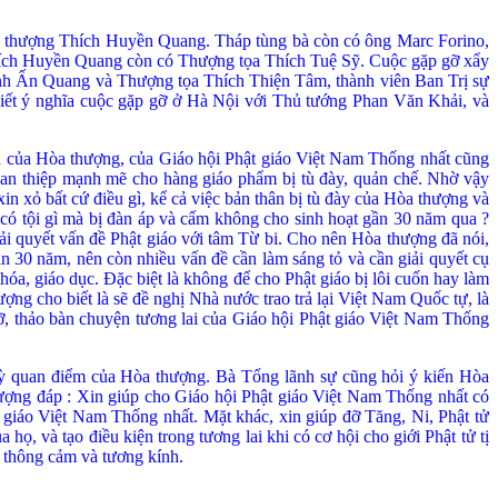
a thượng Thích Huyền Quang. Tháp tùng bà còn có ông Marc Forino,
 Thích Huyền Quang còn có Thượng tọa Thích Tuệ Sỹ. Cuộc gặp gỡ xẩy
đình Ấn Quang và Thượng tọa Thích Thiện Tâm, thành viên Ban Trị sự
iết ý nghĩa cuộc gặp gỡ ở Hà Nội với Thủ tướng Phan Văn Khải, và
n của Hò
a thượng, của Giáo hội Phật giáo Việt Nam Thống nhất cũng
can thiệp mạnh mẽ cho hàng giáo phẩm bị tù đày, quản chế. Nhờ vậy
xin xỏ bất cứ điều gì
, kể cả việc bản thân bị tù đày của Hòa thượng và
ó tội gì mà bị đàn áp và cấm không cho sinh hoạt gần 30 nă
m qua ?
iải quyết vấn đề Phật giáo với tâm Từ bi. Cho nên Hòa thượ
ng đã
nói,
n 30 năm, nên còn nhiều vấn đề cần làm sáng tỏ và cần giải quyết cụ
 hóa, giáo dục. Ð
ặc biệt là không để cho Phật giáo bị lôi cuốn hay làm
ng cho biết là sẽ đề nghị Nhà nước trao trả lại Việt Nam Quốc tự, là
ỡ, thảo bàn chuyện tương lai của Giáo hội Phật giáo Việt Nam Thống
ỳ quan điểm của Hòa thượng. Bà Tổng lãnh sự cũng hỏi ý kiến Hòa
hượng đáp : Xin giúp cho Giáo hội Phật giáo Việt Nam Thống nhất có
t giáo Việt Nam Thống nhất. Mặt khác, xin giúp đỡ Tăng, Ni, Phật tử
họ, và tạo điều kiện trong tương lai khi có cơ hội cho giới Phật tử tị
, thông cảm và tương kính.