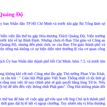
 Quảng Ðộ
Ủy ban Nhân dân TP Hồ Chí Minh và trước khi gặp Bà Tổng lãnh sự
hiền viện lần thứ ba gặp Hò
a thượng Thích Quảng Ðộ, Viện trưởng
trước khi về lại Bình Ðịnh. Nhưng chưa rõ Ban Tôn giáo và Công an
 Quảng Ðộ, nhưng đến phút chót, xe của Ban Tôn giáo thành phố và
uyện riêng mà không có sự hiện
diện như thường lệ của cơ quan công
tịch Ủy ban Nhân dân thành phố Hồ Chí Minh, hôm 7.5, và trước khi
rong không khí cởi mở. Cũng như
lần gặp Thủ tướng Phan Văn Khải,
ra câu hỏi : " Giáo hội Phật giáo Việt Nam Thống nhất có tội tình gì
 rằng mọi việc từ nay chính phủ sẽ giải quyết bằng lòng Từ bi. Nếu
i bộ để tiến đến việc thống nhất Phật giáo". Ông Hải không phản đối
 thứ hai để bàn về cuộc gặp gỡ vừa qua với ông Chủ tịch thành phố
ời gian dài bị tê liệt vì ngoại chướng. Tuy nhiên nhị vị Hòa thượng