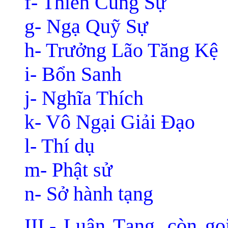
f- Thiên Cung Sự
g- Ngạ Quỹ Sự
h- Trưởng Lão Tăng Kệ
i- Bổn Sanh
j- Nghĩa Thích
k- Vô Ngại Giải Ðạo
l- Thí dụ
m- Phật sử
n- Sở hành tạng
III.- Luận Tạng, còn g