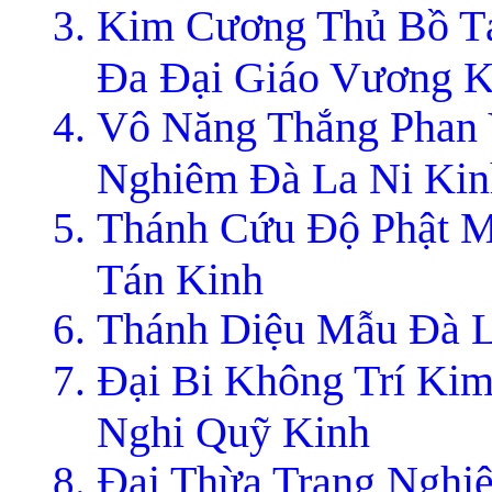
Kim Cương Thủ Bồ Tá
Ða Ðại Giáo Vương K
Vô Năng Thắng Phan 
Nghiêm Ðà La Ni Kin
Thánh Cứu Ðộ Phật M
Tán Kinh
Thánh Diệu Mẫu Ðà L
Ðại Bi Không Trí Ki
Nghi Quỹ Kinh
Ðại Thừa Trang Nghi