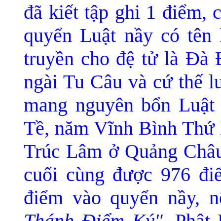
đã kiết tập ghi 1 điểm,
quyển Luật nầy có tên 
truyền cho đệ tử là Ðà 
ngài Tu Câu và cứ thế l
mang nguyên bổn Luật 
Tề, năm Vĩnh Bình Thứ B
Trúc Lâm ở Quảng Châu
cuối cùng được 976 đi
điểm vào quyển nầy, n
Thánh Ðiểm Ký".
Phật 