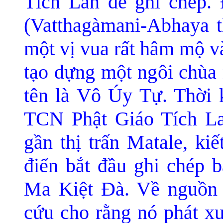
Tích Lan để ghi chép.
(Vatthagàmani-Abhaya t
một vị vua rất hâm mộ và
tạo dựng một ngôi chùa 
tên là Vô Úy Tự. Thời
TCN Phật Giáo Tích La
gần thị trấn Matale, ki
điển bắt đầu ghi chép b
Ma Kiệt Ðà. Về nguồn g
cứu cho rằng nó phát xu