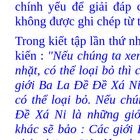
chính yếu để giải đáp 
không được ghi chép từ t
Trong kiết tập lần thứ n
kiến :
"Nếu chúng ta xem
nhặt, có thể loại bỏ th
giới Ba La Ðề Ðề Xá Ni
có thể loại bỏ. Nếu ch
Ðề Xá Ni là những giớ
khác sẽ bảo : Các giới