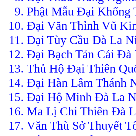
Phật Mẫu Ðại Khổng
Ðại Văn Thỉnh Vũ Ki
Ðại Tùy Cầu Ðà La N
Ðại Bạch Tản Cái Ðà 
Thủ Hộ Ðại Thiên Qu
Ðại Hàn Lâm Thánh N
Ðại Hộ Minh Ðà La N
Ma Lị Chi Thiên Ðà L
Văn Thù Sở Thuyết T