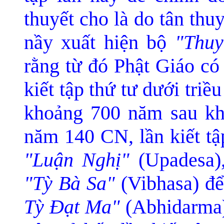
thuyết cho là do tân thu
nầy xuất hiện bộ
"Thuy
rằng từ đó Phật Giáo c
kiết tập thứ tư dưới tri
khoảng 700 năm sau khi
năm 140 CN, lần kiết tậ
"Luận Nghị"
(Upadesa),
"Tỳ Bà Sa"
(Vibhasa) để
Tỳ Ðạt Ma"
(Abhidarma) 