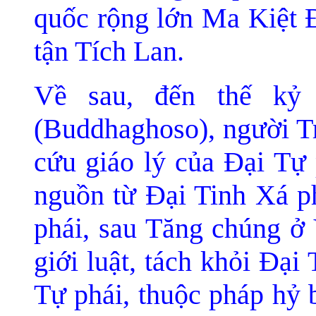
quốc rộng lớn Ma Kiệt Ð
tận Tích Lan.
Về sau, đến thế kỷ
(Buddhaghoso), người T
cứu giáo lý của Ðại Tự 
nguồn từ Ðại Tinh Xá ph
phái, sau Tăng chúng ở
giới luật, tách khỏi Ðạ
Tự phái, thuộc pháp hỷ b