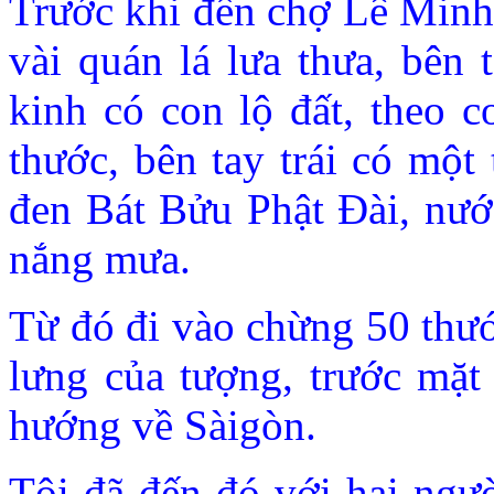
Trước khi đến chợ Lê Minh
vài quán lá lưa thưa, bên 
kinh có con lộ đất, theo c
thước, bên tay trái có một
đen Bát Bửu Phật Ðài, nước
nắng mưa.
Từ đó đi vào chừng 50 thướ
lưng của tượng, trước mặt
hướng về Sàigòn.
Tôi đã đến đó với hai ngườ