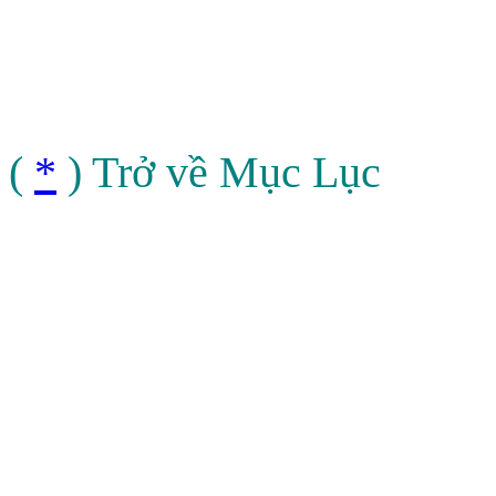
(
*
) Trở về Mục Lục