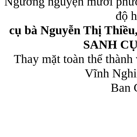
Ngưỡng nguyện mười phương
độ h
cụ bà Nguyễn Thị Thiề
SANH C
Thay mặt toàn thể thành
Vĩnh Nghi
Ban 
__._,_.___