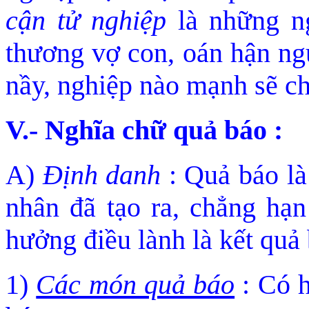
cận tử nghiệp
là những ng
thương vợ con, oán hận ngư
nầy, nghiệp nào mạnh sẽ ch
V.- Nghĩa chữ quả báo :
A)
Ðịnh danh
: Quả báo là
nhân đã tạo ra, chẳng hạn
hưởng điều là
nh là kết quả
1)
Các món quả báo
: Có h