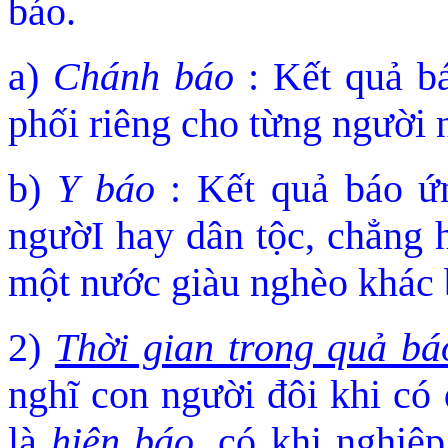
báo.
a)
Chánh báo
: Kết quả bá
phối riêng cho từng người n
b)
Y báo
: Kết quả báo ứ
ngườI hay dân tộc, chẳng h
một nước giàu nghèo khác b
2)
Thời gian trong quả bá
nghĩ con người đôi khi có 
là
hiện báo
, có khi nghiệ