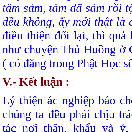
tâm sám, tâm đã
sám rồi tội
đều không, ấy mới thật là 
đ
iều thiện đối lại, thì
quả b
như chuyện Thủ Huồng ở C
( có đ
ăng trong Phật Học số
V.- Kết luận :
Lý thiện ác nghiệp báo ch
chúng ta đều phải chịu tr
tác nơi thân, khẩu và ý