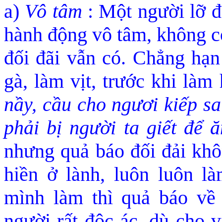
a)
Vô tâm
: Một người lỡ 
hành đ
ộng vô tâm, không c
đối đã
i vẫn có. Chẳng hạn
gà, làm vịt, trước khi làm
nầy, cầu cho ngươi kiếp s
p
hải bị người ta giết để ăn
nhưng quả báo đ
ối đải kh
hiền ở là
nh, luôn luôn l
mình làm thì quả báo về 
người rất độc ác, dù
cho vi