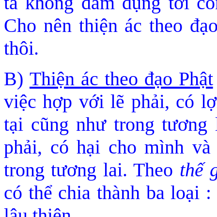
ta không dám đụng tới con
Cho nên thiện ác theo đạo
thôi.
B)
Thiện ác theo đạo Phật
việc hợp với lẽ phải, có l
tại cũng như trong tương 
phải, có hại cho mình và
trong tương lai. Theo
thế 
có thể chia thành ba loại 
lậu thiện.