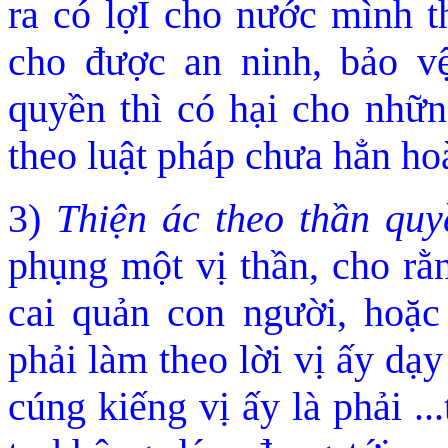
ra có lợI cho nước mì
nh t
cho được an ninh, bảo v
quyền thì
có hại cho nhữn
theo luật pháp chưa hẳn ho
3)
Thiện ác theo thần quy
phụng một vị thần, cho rằn
cai quản con người, hoặc
phải làm theo lời vị ấy dạy
cúng kiếng vị ấy là phải .