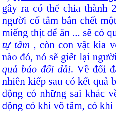
gây ra có thể chia thành 
người cố tâm bắn chết một 
miếng thịt đ
ể ăn ... sẽ có q
tự tâm
, còn con vật kia vô
nào đ
ó, nó sẽ giết lại ngườ
quả báo đối dải
. Về đối đ
nhiên kiếp sau có kết quả 
động có những sai khác v
động có khi vô tâm, có khi