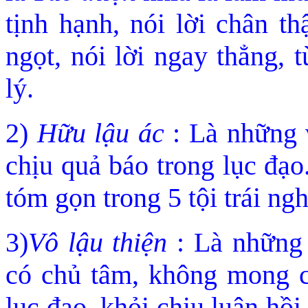
tịnh hạnh, nói lời chân thậ
ngọt, nói lời ngay thẳng, 
lý.
2)
Hữu lậu ác
: Là những 
chịu quả báo trong lục đạo
tóm gọn trong 5 tội trái ng
3)
Vô lậu thiện
: Là những
có chủ tâm, không mong c
lục đ
ạo, khỏi chịu luân hồi,