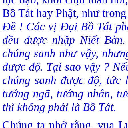
Bồ Tát hay Phật, như tron
Ðề ! Các vị Ðại Bồ Tát ph
đều đư
ợc nhập Niết Bàn.
chúng sanh như vậy, nhưn
đ
ược độ. Tại sao vậy ? Nế
chúng sanh đ
ược độ, tức 
tướng ngã, tướng nhân, tư
thì không phải là Bồ Tát.
Chúng ta nhớ rằng, vua L