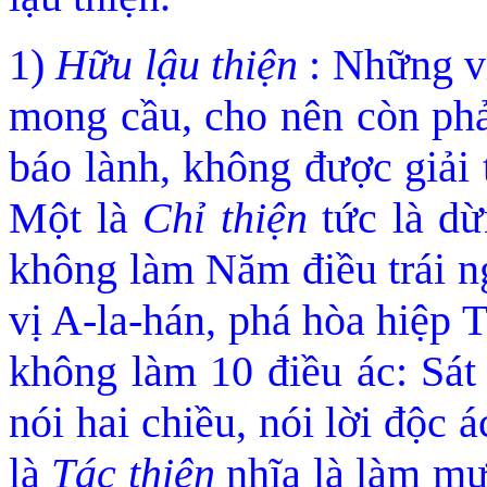
1)
Hữu lậu thiện
: Những vi
mong cầu, cho nên còn phả
báo lành, không được giải t
Một là
Chỉ thiện
tức là dừ
không làm Nă
m điều trái n
vị A-la-hán, phá hòa hiệp T
không làm 10 điều ác: Sát 
nói hai chiều, nói lời độc á
là
Tác thiện
nhĩa là làm mườ