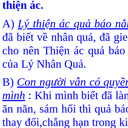
thiện ác.
A)
Lý thiện ác quả báo n
đã biết về nhân quả, đã
gie
cho nên Thiện ác quả báo l
của Lý Nhân Quả.
B)
Con người vẫn có quyền
mình
: Khi mình biết đã là
ă
n năn, sám hối thì quả b
thay đổi,chẳng hạn trong k