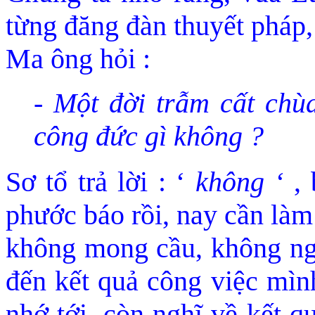
từng đăng đà
n thuyết pháp
Ma ông hỏi :
- Một đời trẫm cất chù
công đức gì không ?
Sơ tổ trả lời : ‘
không ‘
, 
phước báo rồi, nay cần là
không mong cầu, không ng
đến kết quả công việc mình
nhớ tới, còn nghĩ về kết q