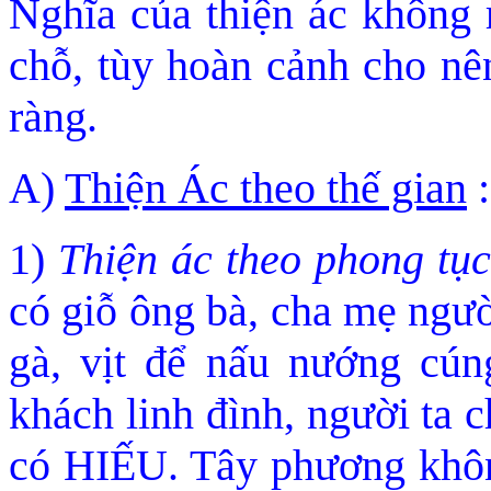
Nghĩa của thiện ác không r
chỗ, tùy hoàn cảnh cho nê
ràng.
A)
Thiện Ác theo thế gian
:
1)
Thiện ác theo phong tục
có giỗ ông bà, cha mẹ ngườ
gà, vịt đ
ể nấu nướng cúng
khách linh đì
nh, người ta 
có HIẾU. Tây phương khôn