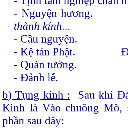
- Tịnh tam nghiệp chân 
- Nguyện hương.
thành kính...
- Cầu nguyện.
- Kệ tán Phật.
- Quán tưởng.
- Ðảnh lễ.
b) Tụng kinh :
Sau khi Ðả
Kinh là Vào chuông Mõ, s
phần sau đây: