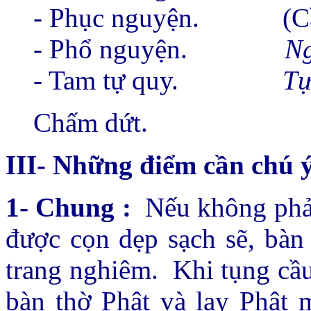
- Phục nguyện.
(C
- Phổ nguyện.
Ng
- Tam tự quy.
Tự
Chấm dứt.
III- Những điểm cần chú 
1- Chung :
Nếu không phải
được cọn dẹp sạch sẽ, bàn
trang nghiêm.
Khi tụng cầu
bàn thờ Phật và lạy Phật m