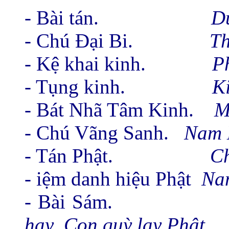
- Bài tán.
Dư
- Chú Ðại Bi.
Th
- Kệ khai kinh.
Ph
- Tụng kinh.
K
- Bát Nhã Tâm Kinh.
M
- Chú Vãng Sanh.
Nam 
- Tán Phật.
Ch
- iệm danh hiệu Phật
Na
- Bài Sám.
hay
Con quỳ lạy Phật ...