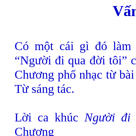
V
ấ
Có m
ột cái gì đó làm
“Người đi qua đời tôi” 
Chương phổ nhạc từ bà
Từ sáng tác.
Lời ca khúc
Người đi 
Chương