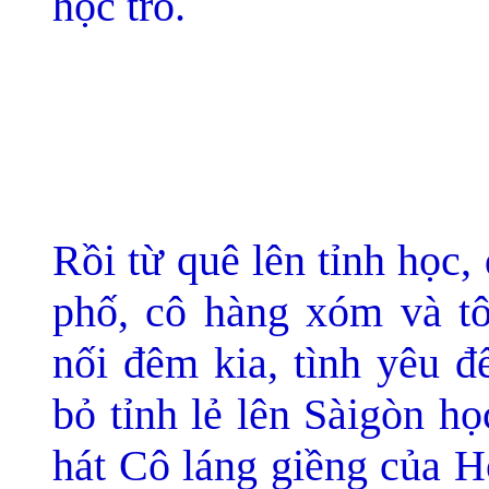
học trò.
Rồi từ quê lên tỉnh học
phố, cô hàng xóm và tô
nối đêm kia, tình yêu đ
bỏ tỉnh lẻ lên Sàigòn h
hát Cô láng giềng của H