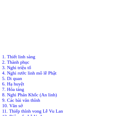
1. Thiết linh sàng
2. Thành phục
3. Nghi triệu tổ
4. Nghi rước linh mô lễ Phật
5. Di quan
6. Hạ huyệt
7. Hỏa táng
8. Nghi Phản Khốc (An linh
)
9. Các bài văn thỉnh
10. Văn sớ
11. Thiếp thỉnh vong Lễ Vu Lan