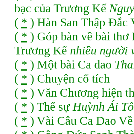
bạc của Trương Kế
Nguy
(
*
) Hàn San Thập Ðắc 
(
*
) Góp bàn về bài thơ
Trương Kế
nhiều người v
(
*
) Một bài Ca dao
Tha
(
*
) Chuyện cổ tích
(
*
) Văn Chương hiện t
(
*
) Thế sự
Huỳnh Ái T
(
*
) Vài Câu Ca Dao Về