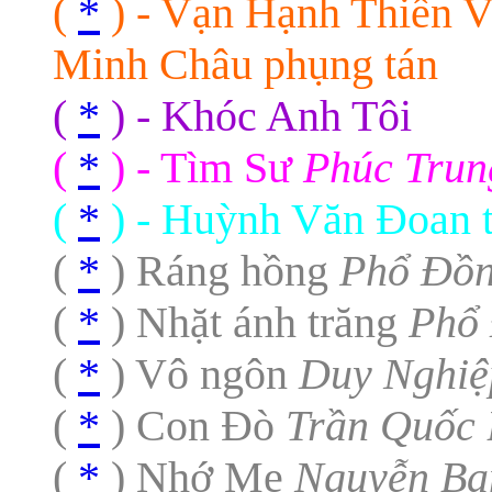
(
*
) - Vạn Hạnh Thiền V
Minh Châu phụng tán
(
*
) - Khóc Anh Tôi
(
*
) - Tìm Sư
Phúc Trun
(
*
) - Huỳnh Văn Đoan t
(
*
) Ráng hồng
Phổ Ðồ
(
*
) Nhặt ánh trăng
Phổ
(
*
) Vô ngôn
Duy Nghiệ
(
*
) Con Ðò
Trần Quốc 
(
*
) Nhớ Mẹ
Nguyễn Ba