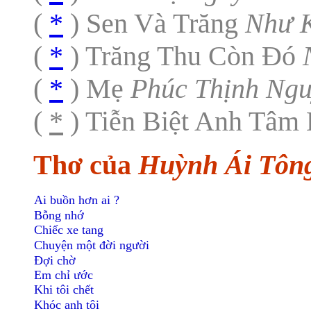
(
*
) Sen Và Trăng
Như 
(
*
) Trăng Thu Còn Đó
N
(
*
) Mẹ
Phúc Thịnh Ng
(
*
) Tiễn Biệt Anh Tâm
Thơ của
Huỳnh Ái Tôn
Ai buồn hơn ai ?
Bỗng nhớ
Chiếc xe tang
Chuyện một đời người
Đợi chờ
Em chỉ ước
Khi tôi chết
Khóc anh tôi