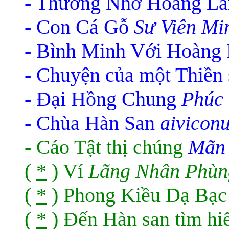
- Thương Nhớ Hoàng L
- Con Cá Gỗ
Sư Viên Mi
- Bình Minh Với Hoàng
- Chuyện của một Thiền
- Đại Hồng Chung
Phúc 
- Chùa Hàn San
aivicon
-
Cáo Tật thị chúng
Mãn 
(
*
) Ví
Lãng Nhân Phùng
(
*
) Phong Kiều Dạ Bạ
(
*
) Ðến Hàn san tìm hiể