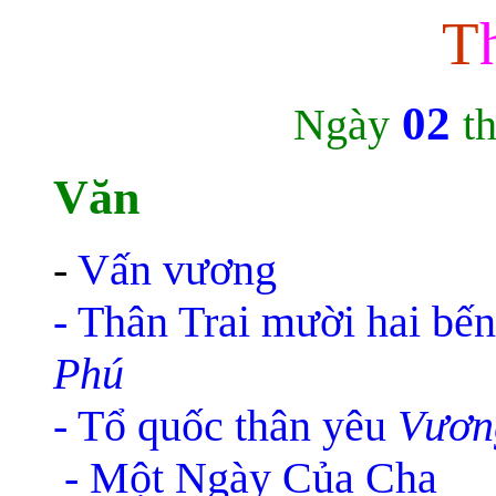
T
02
Ngày
t
Văn
-
Vấn vương
- Thân Trai mười hai bế
Phú
- Tổ quốc thân yêu
Vươn
- Một Ngày Của Cha