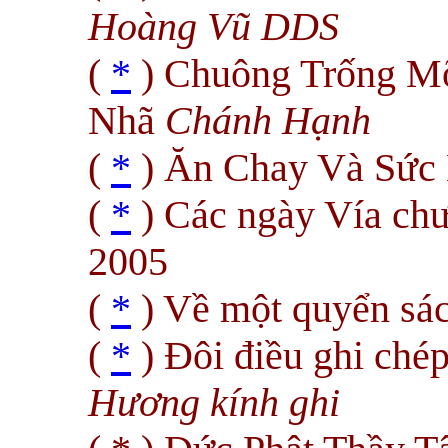
Hoàng Vũ DDS
(
*
) Chuông Trống Mõ
Nhã
Chánh Hạnh
(
*
) Ăn Chay Và Sức
(
*
) Các ngày Vía chư
2005
(
*
) Về một quyển sá
(
*
) Đôi điều ghi ché
Hương kính ghi