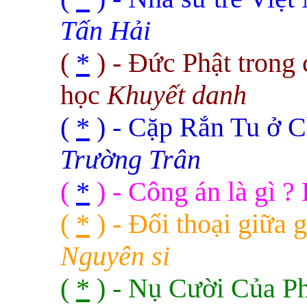
Tấn Hải
(
*
) - Đức Phật trong 
học
Khuyết danh
(
*
) - Cặp Rắn Tu ở 
Trường Trân
(
*
) - Công án là gì ?
(
*
) - Đối thoại giữa 
Nguyên si
(
*
) - Nụ Cười Của Ph