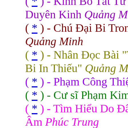
(
*
) - Kinh Bồ Tát Từ
Duyên Kinh
Quảng Mi
(
*
) - Chú Đại Bi Tr
Quảng Minh
(
*
) - Nhân Đọc Bài 
Bi In Thiếu"
Quảng M
(
*
) - Phạm Công Thiệ
(
*
) - Cư sĩ Phạm Ki
(
*
) - Tìm Hiểu Do Đâ
Âm
Phúc Trung