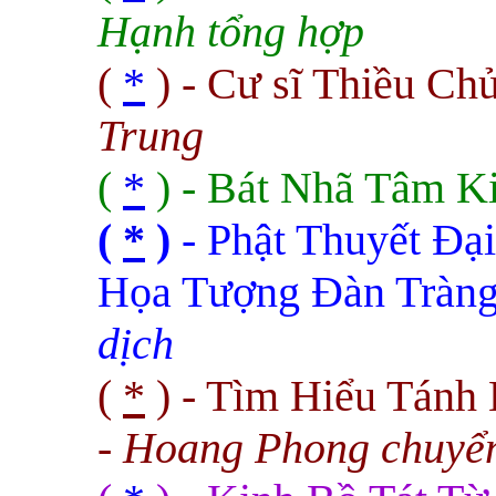
Hạnh tổng hợp
(
*
) - Cư sĩ Thiều C
Trung
(
*
) - Bát Nhã Tâm K
(
*
)
- Phật Thuyết Đ
Họa Tượng Đàn Tràn
dịch
(
*
) - Tìm Hiểu Tán
- Hoang Phong chuyể