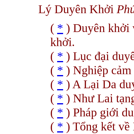
Lý Duyên Khởi
Phú
(
*
) Duyên khởi 
khởi.
(
*
) Lục đại duyê
(
*
) Nghiệp cảm 
(
*
) A Lại Da du
(
*
) Như Lai tạn
(
*
) Pháp giới d
(
*
) Tổng kết về