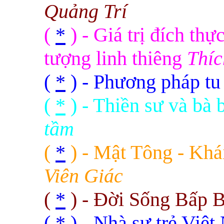
Quảng Trí
(
*
) - Giá trị đích th
tượng linh thiêng
Thíc
(
*
) - Phương pháp t
(
*
) - Thiền sư và bà
tầm
(
*
) - Mật Tông - Khá
Viên Giác
(
*
) - Đời Sống Bấp 
(
*
) - Nhà sư trẻ Việ