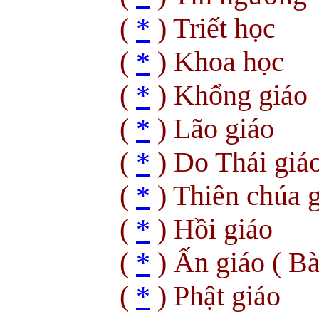
(
*
) Triết học
(
*
) Khoa học
(
*
) Khổng giáo
(
*
) Lão giáo
(
*
) Do Thái giá
(
*
) Thiên chúa 
(
*
) Hồi giáo
(
*
) Ấn giáo ( B
(
*
) Phật giáo