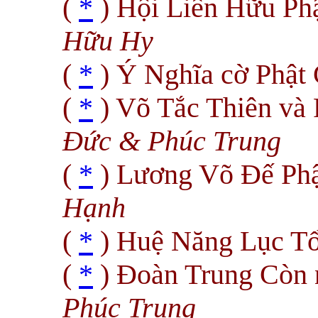
(
*
) Hội Liên Hữu Ph
Hữu Hy
(
*
) Ý Nghĩa cờ Phật
(
*
) Võ Tắc Thiên và
Ðức & Phúc Trung
(
*
) Lương Võ Ðế Ph
Hạnh
(
*
) Huệ Năng Lục T
(
*
) Ðoàn Trung Còn 
Phúc Trung