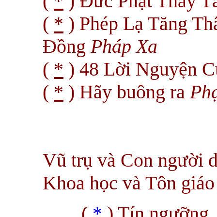
(
*
) Đức Phật Thầy T
(
*
) Phép Lạ Tăng Th
Đồng
Pháp Xa
(
*
) 48 Lời Nguyện C
(
*
)
Hãy buông ra
Ph
Vũ trụ và Con người dư
Khoa học và Tôn giá
(
*
) Tín ngưỡng