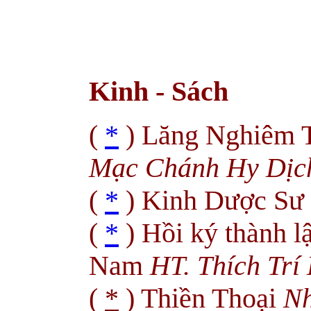
Kinh - Sách
(
*
) Lăng Nghiêm 
Mạc Chánh Hy Dịch
(
*
) Kinh Dược Sư
(
*
) Hồi ký thành l
Nam
HT. Thích Trí
(
*
) Thiền Thoại
Nh