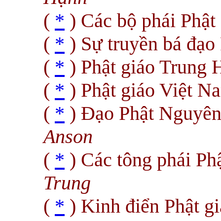
(
*
) Các bộ phái Phật
(
*
) Sự truyền bá đạo
(
*
) Phật giáo Trung
(
*
) Phật giáo Việt 
(
*
) Đạo Phật Nguyên
Anson
(
*
) Các tông phái Ph
Trung
(
*
) Kinh điển Phật g