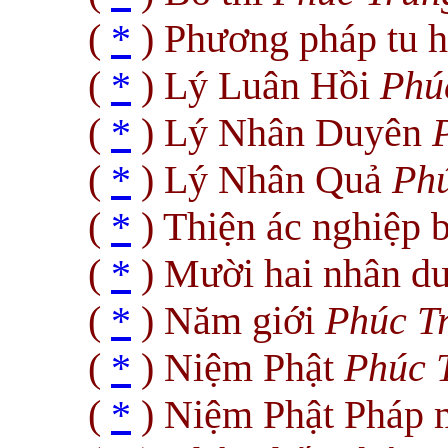
(
*
) Phương pháp tu 
(
*
) Lý Luân Hồi
Phú
(
*
) Lý Nhân Duyên
(
*
) Lý Nhân Quả
Ph
(
*
) Thiện ác nghiệp 
(
*
) Mười hai nhân d
(
*
) Năm giới
Phúc T
(
*
) Niệm Phật
Phúc 
(
*
) Niệm Phật Pháp 