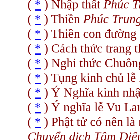
(
*
) Nhập thất
Phúc T
(
*
) Thiền
Phúc Trun
(
*
) Thiền con đường
(
*
) Cách thức trang t
(
*
) Nghi thức Chuô
(
*
) Tụng kinh chủ lễ
(
*
) Ý Nghĩa kinh nhậ
(
*
) Ý nghĩa lễ Vu L
(
*
) Phật tử có nên là
Chuyển dịch Tâm Diệ