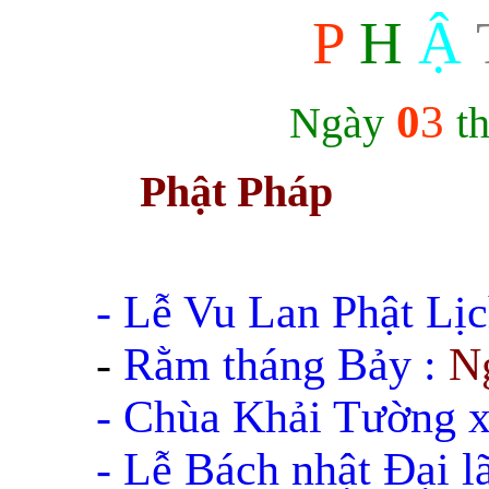
P
H
Ậ
0
3
Ngày
t
Phật Pháp
-
Lễ Vu Lan Phật Lị
-
Rằm tháng Bảy :
Ng
- Chùa Khải Tường 
- Lễ Bách nhật Đại 