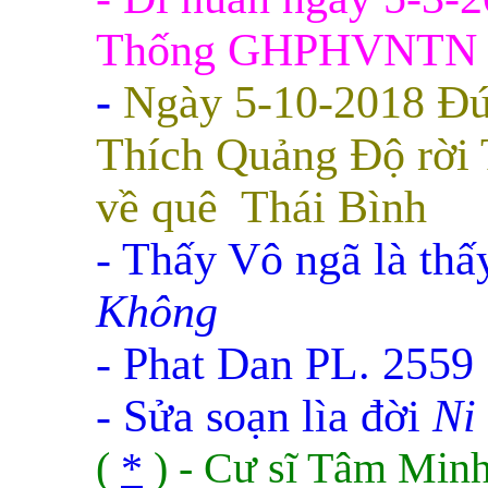
Thống GHPHVNTN
-
Ngày 5-10-2018 Đ
Thích Quảng Độ rời
về quê Thái Bình
- Thấy Vô ngã là thấ
Không
- Phat Dan PL. 2559
- Sửa soạn lìa đời
Ni
(
*
) - Cư sĩ Tâm Min