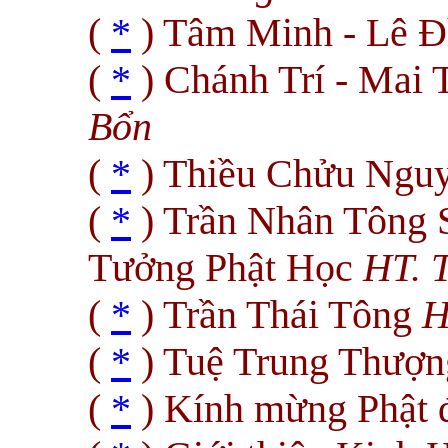
(
*
) Tâm Minh - Lê 
(
*
) Chánh Trí - Mai 
Bổn
(
*
) Thiều Chửu Ngu
(
*
) Trần Nhân Tông 
Tưởng Phật Học
HT. 
(
*
) Trần Thái Tông
H
(
*
) Tuệ Trung Thượn
(
*
) Kính mừng Phật 