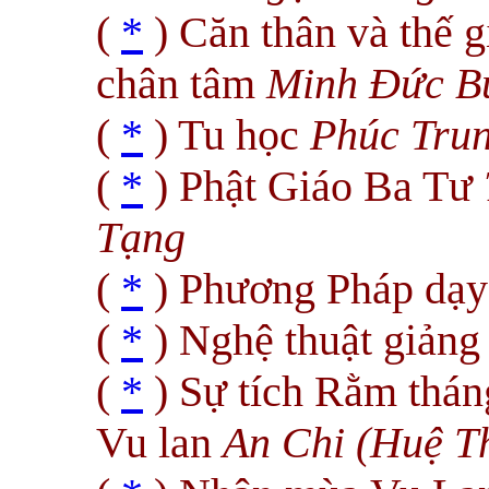
(
*
) Căn thân và thế g
chân tâm
Minh Ðức Bù
(
*
) Tu học
Phúc Tru
(
*
) Phật Giáo Ba Tư
Tạng
(
*
) Phương Pháp dạy 
(
*
) Nghệ thuật giảng
(
*
) Sự tích Rằm thán
Vu lan
An Chi (Huệ T