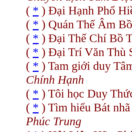
(
*
) Ðại Hạnh Phổ Hi
(
*
) Quán Thế Âm Bồ
(
*
) Ðại Thế Chí Bồ 
(
*
) Ðại Trí Văn Thù 
(
*
) Tam giới duy Tâ
Chính Hạnh
(
*
) Tôi học Duy Th
(
*
) Tìm hiểu Bát nhã
Phúc Trung