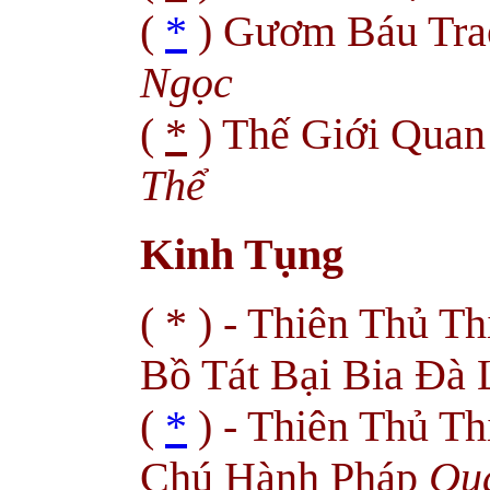
(
*
) Gươm Báu Tra
Ngọc
(
*
) Thế Giới Quan
Thể
Kinh Tụng
( * ) - Thiên Thủ 
Bồ Tát Bại Bia Đà
(
*
) - Thiên Thủ T
Chú Hành Pháp
Qu