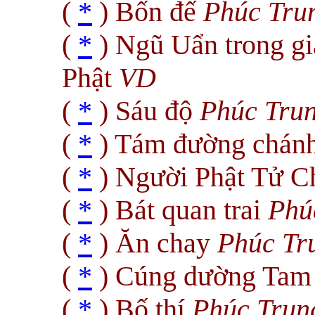
(
*
) Bốn đế
Phúc Tru
(
*
) Ngũ Uẩn trong gi
Phật
VD
(
*
) Sáu độ
Phúc Tru
(
*
) Tám đường chán
(
*
) Người Phật Tử 
(
*
) Bát quan trai
Phú
(
*
) Ăn chay
Phúc Tr
(
*
) Cúng dường Tam
(
*
) Bố thí
Phúc Trun