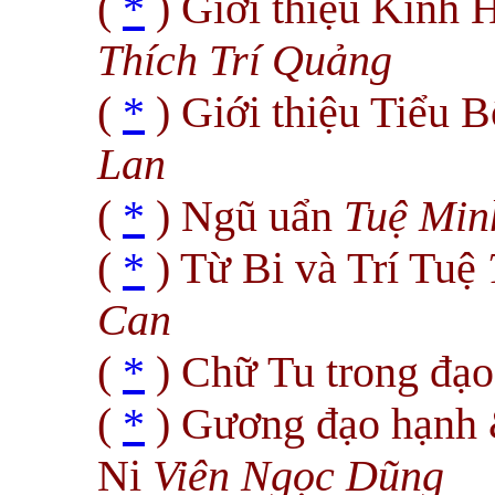
(
*
) Giới thiệu Kinh
Thích Trí Quảng
(
*
) Giới thiệu Tiểu 
Lan
(
*
) Ngũ uẩn
Tuệ Min
(
*
) Từ Bi và Trí Tuệ
Can
(
*
) Chữ Tu trong đạ
(
*
) Gương đạo hạnh &
Ni
Viên Ngọc Dũng