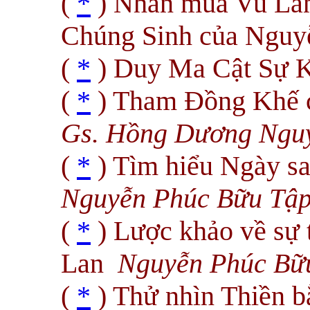
(
*
) Nhân mùa Vu Lan
Chúng Sinh của Ngu
(
*
) Duy Ma Cật Sự K
(
*
) Tham Ðồng Khế 
Gs. Hồng Dương Ngu
(
*
) Tìm hiểu Ngày sa
Nguyễn Phúc Bữu Tập
(
*
) Lược khảo về sự t
Lan
Nguyễn Phúc Bữu
(
*
) Thử nhìn Thiền b