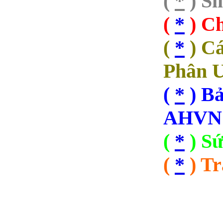
(
*
) Si
(
*
) C
(
*
) Cá
Phân 
(
*
) Bả
AHVN
(
*
) S
(
*
) Tr