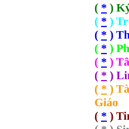
(
*
) K
(
*
) Tr
(
*
) Th
(
*
) P
(
*
) T
(
*
) Li
(
*
) Tà
Giáo
(
*
) Ti