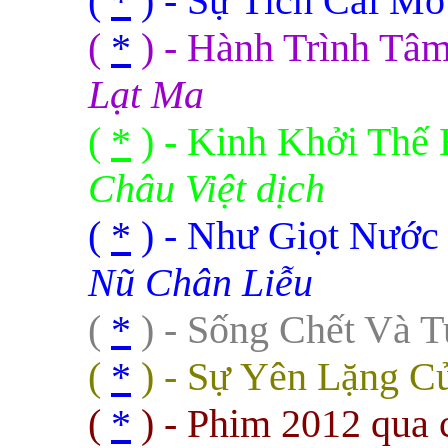
(
*
) - Sự Tích Cái M
(
*
) - Hành Trình Tâ
Lạt Ma
(
*
) - Kinh Khởi Thế
Châu Việt dịch
(
*
) - Như Giọt Nước
Nũ Chân Liễu
(
*
) - Sống Chết Và 
(
*
) - Sự Yên Lặng C
(
*
) - Phim 2012 qua 