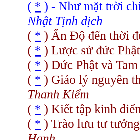
(
*
) - Như mặt trời ch
Nhật Tịnh dịch
(
*
) Ấn Ðộ đ
ến thời 
(
*
) Lược sử đức Phậ
(
*
) Ðức Phật và Tam 
(
*
) Giáo lý nguyên t
Thanh Kiểm
(
*
) Kiết tập kinh điể
(
*
) Trào lư
u tư tưởn
Hạnh